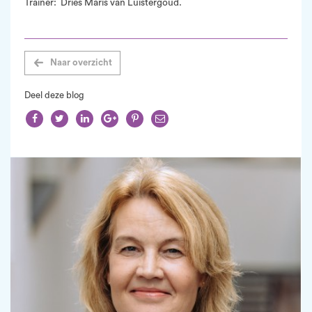
Trainer: Dries Maris van Luistergoud.
Naar overzicht
Deel deze blog





