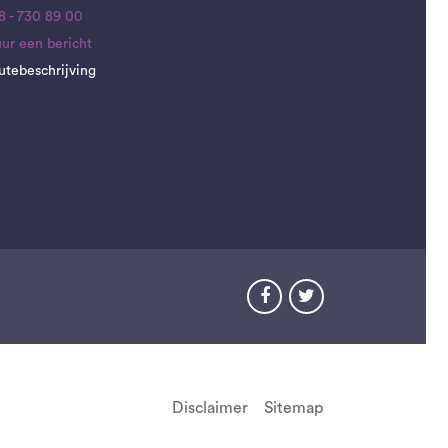
8 - 730 89 00
uur een bericht
utebeschrijving


Disclaimer
Sitemap