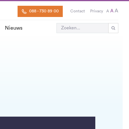
A
A
088 - 730 89 00
Contact
Privacy
A
Nieuws
