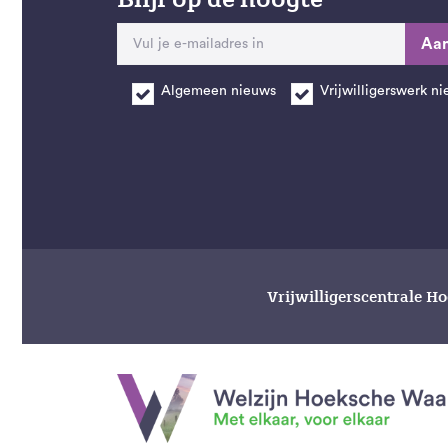
Aa
Algemeen nieuws
Vrijwilligerswerk n
Vrijwilligerscentrale H