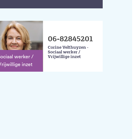
06-82845201
Corine Velthuyzen -
Sociaal werker /
Vrijwillige inzet
ociaal werker /
Vrijwillige inzet