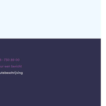
8 - 730 89 00
uur een bericht
utebeschrijving