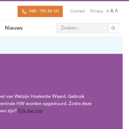
A
A
088 - 730 89 00
Contact
Privacy
A
Nieuws

rdeel van Welzijn Hoeksche Waard. Gebruik
erscentrale HW worden opgestuurd. Zodra deze
nen zijn?
Klik dan hier
.