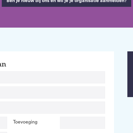
Ben je nieuw bij ons en wil je je organisatie aanmelden?
an
Toevoeging