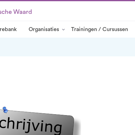
ksche Waard
rebank
Organisaties
Trainingen / Cursussen
rspluim
spluim