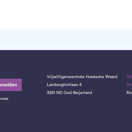
Vrijwilligerscentrale Hoeksche Waard
08
nmelden
Lamborghinilaan 4
St
3261 ND Oud-Beijerland
Ro
ieuws