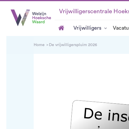
Vrijwilligerscentrale Hoe
Vrijwilligers
Vacatu
De
Home
De vrijwilligerspluim 2026
vrijwillige
De vrijwilliger