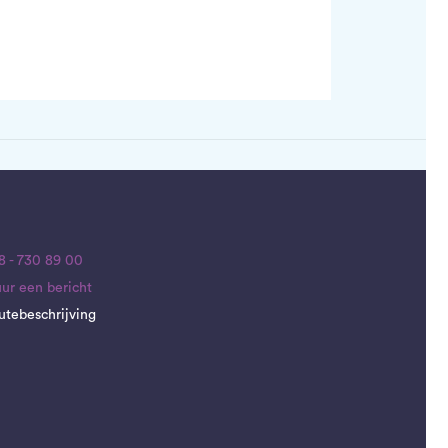
8 - 730 89 00
uur een bericht
utebeschrijving