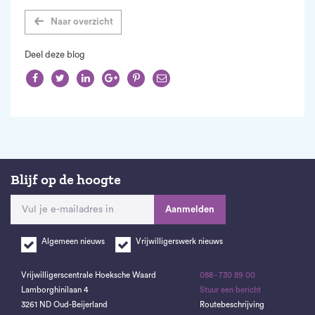
Naar overzicht
Deel deze blog






Blijf op de hoogte
Aanmelden
Algemeen nieuws
Vrijwilligerswerk nieuws
Vrijwilligerscentrale Hoeksche Waard
088 - 730 89 00
Lamborghinilaan 4
Stuur een bericht
3261 ND Oud-Beijerland
Routebeschrijving