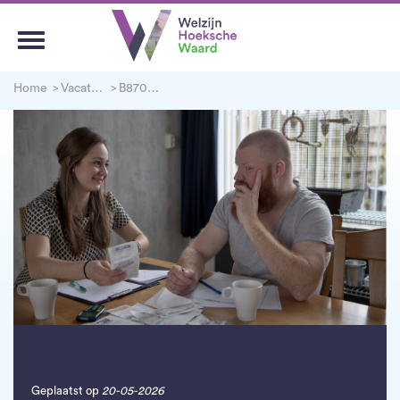
Home
Vacatures
B870001913 - Coördinator Thuisadministratie: zorg jij voor de juiste match tussen hulpvragers en vrijwilligers?
Geplaatst op
20-05-2026