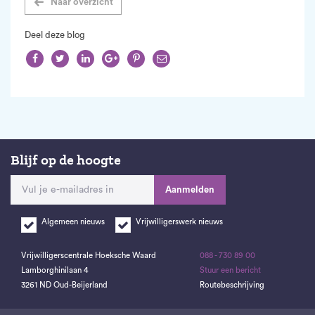
Naar overzicht
Deel deze blog






Blijf op de hoogte
Aanmelden
Algemeen nieuws
Vrijwilligerswerk nieuws
Vrijwilligerscentrale Hoeksche Waard
088 - 730 89 00
Lamborghinilaan 4
Stuur een bericht
3261 ND Oud-Beijerland
Routebeschrijving