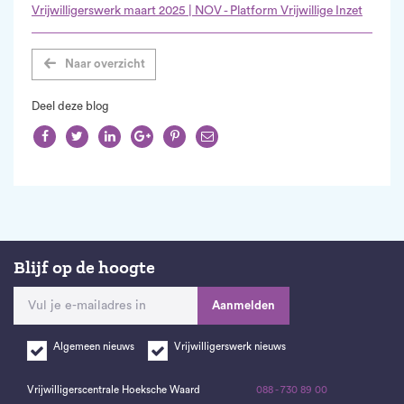
Vrijwilligerswerk maart 2025 | NOV - Platform Vrijwillige Inzet
Naar overzicht
Deel deze blog






Blijf op de hoogte
Aanmelden
Algemeen nieuws
Vrijwilligerswerk nieuws
Vrijwilligerscentrale Hoeksche Waard
088 - 730 89 00