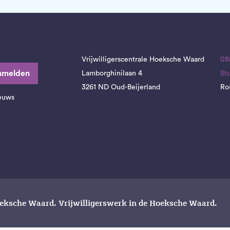
Vrijwilligerscentrale Hoeksche Waard
08
nmelden
Lamborghinilaan 4
St
3261 ND Oud-Beijerland
Ro
ieuws
oeksche Waard. Vrijwilligerswerk in de Hoeksche Waard.