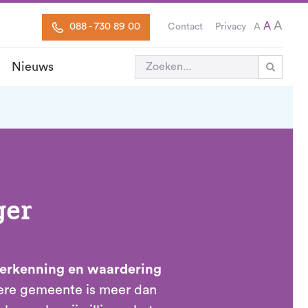
A
A
088 - 730 89 00
Contact
Privacy
A
Nieuws

ger
erkenning en waardering
dere gemeente is meer dan