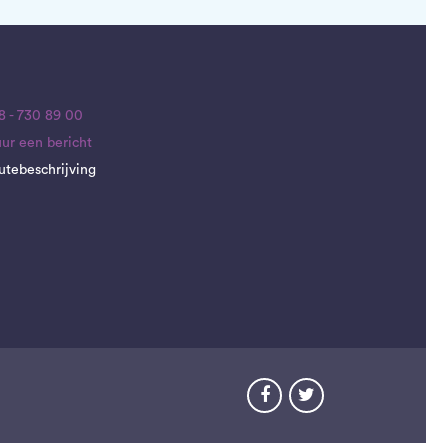
8 - 730 89 00
uur een bericht
utebeschrijving

