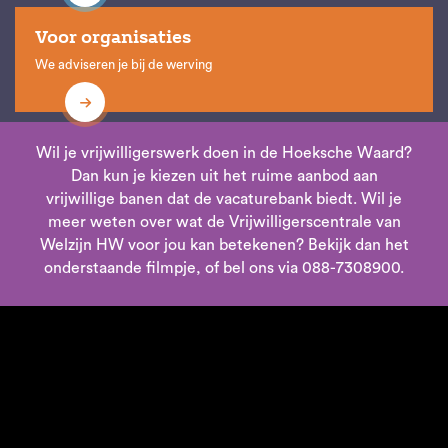
Voor organisaties
We adviseren je bij de werving
Wil je vrijwilligerswerk doen in de Hoeksche Waard?
Dan kun je kiezen uit het ruime aanbod aan
vrijwillige banen dat de vacaturebank biedt. Wil je
meer weten over wat de Vrijwilligerscentrale van
Welzijn HW voor jou kan betekenen? Bekijk dan het
onderstaande filmpje, of bel ons via 088-7308900.