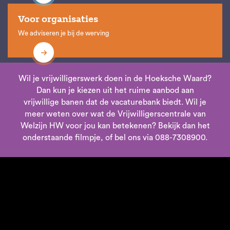
Voor organisaties
We adviseren je bij de werving
Wil je vrijwilligerswerk doen in de Hoeksche Waard?
Dan kun je kiezen uit het ruime aanbod aan
vrijwillige banen dat de vacaturebank biedt. Wil je
meer weten over wat de Vrijwilligerscentrale van
Welzijn HW voor jou kan betekenen? Bekijk dan het
onderstaande filmpje, of bel ons via 088-7308900.