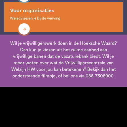
Voor organisaties
We adviseren je bij de werving
Wil je vrijwilligerswerk doen in de Hoeksche Waard?
Dan kun je kiezen uit het ruime aanbod aan
vrijwillige banen dat de vacaturebank biedt. Wil je
meer weten over wat de Vrijwilligerscentrale van
Welzijn HW voor jou kan betekenen? Bekijk dan het
onderstaande filmpje, of bel ons via 088-7308900.